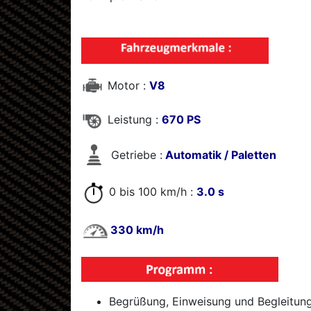
Motor :
V8
Leistung :
670 PS
Getriebe :
Automatik / Paletten
0 bis 100 km/h :
3.0 s
330 km/h
Begrüßung, Einweisung und Begleitun