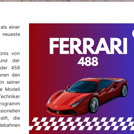
als einer
 neueste
bnis von
 und der
 der 458
nnen den
in seiner
ue Modell
Techniker
rogramm
ionellen
llt, die
ndebahnen